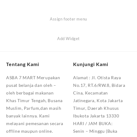
Assign footer menu
Add Widget
Tentang Kami
Kunjungi Kami
ASBA 7 MART Merupakan
Alamat :
Jl. Otista Raya
pusat belanja dan oleh –
No.17, RT.6/RW.8, Bidara
oleh berbagai makanan
Cina, Kecamatan
Khas Timur Tengah, Busana
Jatinegara, Kota Jakarta
Muslim, Parfum,dan masih
Timur, Daerah Khusus
banyak lainnya. Kami
Ibukota Jakarta 13330
melayani pemesanan secara
HARI / JAM BUKA:
offline maupun online.
Senin – Minggu (Buka