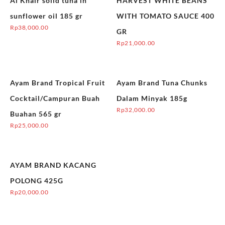
Al Khair solid tuna in
HARVEST WHITE BEANS
sunflower oil 185 gr
WITH TOMATO SAUCE 400
Rp
38,000.00
GR
Rp
21,000.00
Ayam Brand Tropical Fruit
Ayam Brand Tuna Chunks
Cocktail/Campuran Buah
Dalam Minyak 185g
Rp
32,000.00
Buahan 565 gr
Rp
25,000.00
AYAM BRAND KACANG
POLONG 425G
Rp
20,000.00