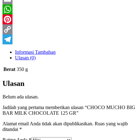
Email
WhatsApp
Pinterest
Copy
Link
Telegram
Informasi Tambahan
Ulasan (0)
Berat
350 g
Ulasan
Belum ada ulasan.
Jadilah yang pertama memberikan ulasan “CHOCO MUCHO BIG
BAR MILK CHOCOLATE 125 GR”
Alamat email Anda tidak akan dipublikasikan.
Ruas yang wajib
ditandai
*
Rating Anda
*