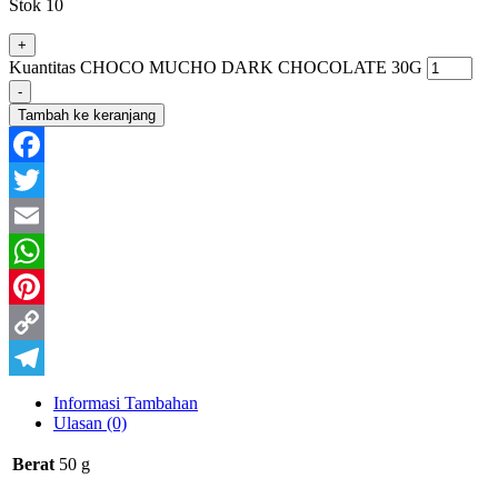
Stok 10
+
Kuantitas CHOCO MUCHO DARK CHOCOLATE 30G
-
Tambah ke keranjang
Facebook
Twitter
Email
WhatsApp
Pinterest
Copy
Link
Telegram
Informasi Tambahan
Ulasan (0)
Berat
50 g