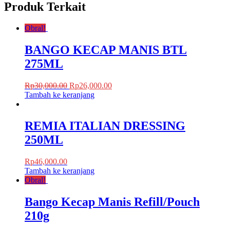
Produk Terkait
Obral!
BANGO KECAP MANIS BTL
275ML
Rp
30,000.00
Rp
26,000.00
Tambah ke keranjang
REMIA ITALIAN DRESSING
250ML
Rp
46,000.00
Tambah ke keranjang
Obral!
Bango Kecap Manis Refill/Pouch
210g