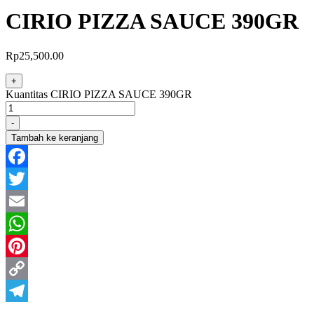
CIRIO PIZZA SAUCE 390GR
Rp
25,500.00
+
Kuantitas CIRIO PIZZA SAUCE 390GR
-
Tambah ke keranjang
Facebook
Twitter
Email
WhatsApp
Pinterest
Copy
Link
Telegram