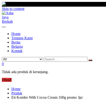
Skip to content
Home
Tentang Kami
Berita
Belanja
Kontak
0
Tidak ada produk di keranjang.
Obral!
Home
Produk
Eti Kombo With Cocoa Cream 100g promo 3pc