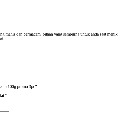
ang manis dan bermacam. pilhan yang sempurna untuk anda saat menikm
ri.
ream 100g promo 3pc”
dai
*