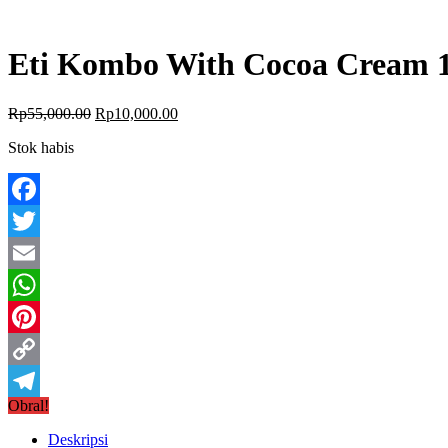
Eti Kombo With Cocoa Cream 
Rp
55,000.00
Rp
10,000.00
Stok habis
Facebook
Twitter
Email
WhatsApp
Pinterest
Copy
Obral!
Link
Telegram
Deskripsi