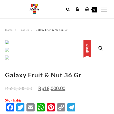
Skip
to
0
content
Home
Produk
Galaxy Fruit & Nut 36 Gr
Obral!
Obral!
Galaxy Fruit & Nut 36 Gr
Rp
20,000.00
Rp
18,000.00
Stok habis
Facebook
Twitter
Email
WhatsApp
Pinterest
Copy
Telegram