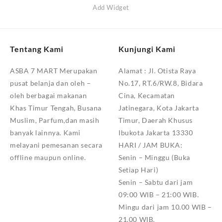
Add Widget
Tentang Kami
Kunjungi Kami
ASBA 7 MART Merupakan
Alamat :
Jl. Otista Raya
pusat belanja dan oleh –
No.17, RT.6/RW.8, Bidara
oleh berbagai makanan
Cina, Kecamatan
Khas Timur Tengah, Busana
Jatinegara, Kota Jakarta
Muslim, Parfum,dan masih
Timur, Daerah Khusus
banyak lainnya. Kami
Ibukota Jakarta 13330
melayani pemesanan secara
HARI / JAM BUKA:
offline maupun online.
Senin – Minggu (Buka
Setiap Hari)
Senin – Sabtu dari jam
09:00 WIB – 21:00 WIB.
Mingu dari jam 10.00 WIB –
21.00 WIB.