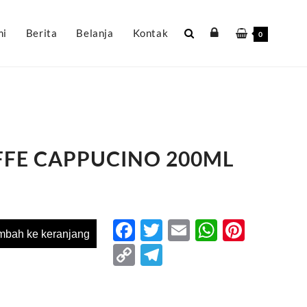
mi
Berita
Belanja
Kontak
0
FE CAPPUCINO 200ML
Facebook
Twitter
Email
WhatsA
Pinter
mbah ke keranjang
Copy
Telegram
Link