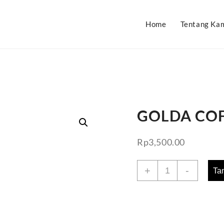
Home
Tentang Ka
GOLDA COF
Rp
3,500.00
Kuantitas
+
-
Ta
GOLDA
COFFE
CAPPUCINO
200ML