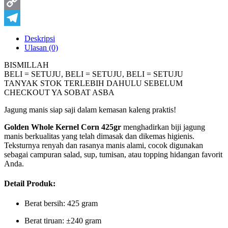
Pinterest
Copy
Link
Telegram
Deskripsi
Ulasan (0)
BISMILLAH
BELI = SETUJU, BELI = SETUJU, BELI = SETUJU
TANYAK STOK TERLEBIH DAHULU SEBELUM
CHECKOUT YA SOBAT ASBA
Jagung manis siap saji dalam kemasan kaleng praktis!
Golden Whole Kernel Corn 425gr
menghadirkan biji jagung
manis berkualitas yang telah dimasak dan dikemas higienis.
Teksturnya renyah dan rasanya manis alami, cocok digunakan
sebagai campuran salad, sup, tumisan, atau topping hidangan favorit
Anda.
Detail Produk:
Berat bersih: 425 gram
Berat tiruan: ±240 gram