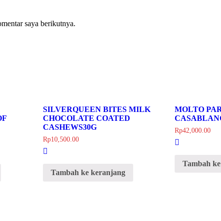
omentar saya berikutnya.
SILVERQUEEN BITES MILK
MOLTO PA
OF
CHOCOLATE COATED
CASABLANC
CASHEWS30G
Rp
42,000.00
Rp
10,500.00
Tambah ke
Tambah ke keranjang