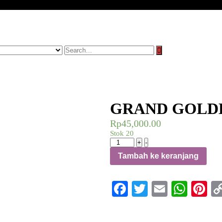
GRAND GOLD
Rp
45,000.00
Stok 20
Kuantitas
+
-
GRAND
Tambah ke keranjang
GOLDEN
DATES
KURMA
Facebook
Twitter
Email
What
Pi
1KG