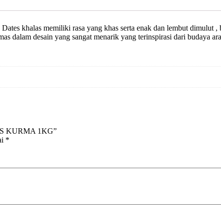
ates khalas memiliki rasa yang khas serta enak dan lembut dimulut , 
kemas dalam desain yang sangat menarik yang terinspirasi dari buday
ATES KURMA 1KG”
ai
*