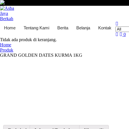
Skip
to
content
Home
Tentang Kami
Berita
Belanja
Kontak
0
Tidak ada produk di keranjang.
Home
Produk
GRAND GOLDEN DATES KURMA 1KG