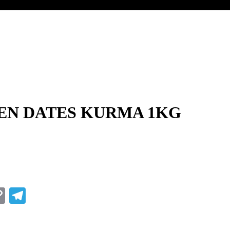
EN DATES KURMA 1KG
sApp
nterest
Copy
Telegram
Link