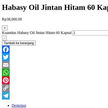
Habasy Oil Jintan Hitam 60 Ka
Rp
38,000.00
+
Kuantitas Habasy Oil Jintan Hitam 60 Kapsul
-
Tambah ke keranjang
Facebook
Twitter
Email
WhatsApp
Pinterest
Copy
Link
Telegram
Deskripsi