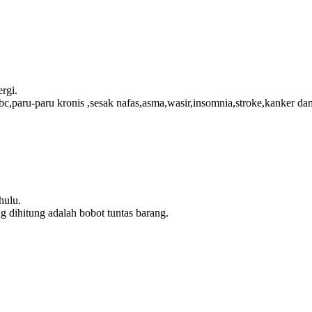
rgi.
bc,paru-paru kronis ,sesak nafas,asma,wasir,insomnia,stroke,kanker 
hulu.
 dihitung adalah bobot tuntas barang.