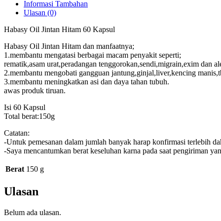
Informasi Tambahan
Ulasan (0)
Habasy Oil Jintan Hitam 60 Kapsul
Habasy Oil Jintan Hitam dan manfaatnya;
1.membantu mengatasi berbagai macam penyakit seperti;
rematik,asam urat,peradangan tenggorokan,sendi,migrain,exim dan ale
2.membantu mengobati gangguan jantung,ginjal,liver,kencing manis,t
3.membantu meningkatkan asi dan daya tahan tubuh.
awas produk tiruan.
Isi 60 Kapsul
Total berat:150g
Catatan:
-Untuk pemesanan dalam jumlah banyak harap konfirmasi terlebih da
-Saya mencantumkan berat keseluhan karna pada saat pengiriman yang
Berat
150 g
Ulasan
Belum ada ulasan.