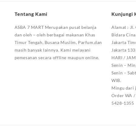
Tentang Kami
Kunjungi 
ASBA 7 MART Merupakan pusat belanja
Alamat :
Jl.
dan oleh – oleh berbagai makanan Khas
Bidara Cina
Timur Tengah, Busana Muslim, Parfum,dan
Jakarta Tim
masih banyak lainnya. Kami melayani
Jakarta 13
pemesanan secara offline maupun online.
HARI / JA
Senin – Min
Senin – Sab
WIB.
Mingu dari 
Order WA / 
5428-1355