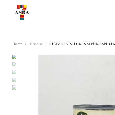
Skip
to
content
Home
Produk
HALA QISTAH CREAM PURE AND N