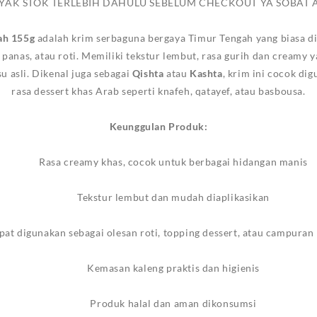
YAK STOK TERLEBIH DAHULU SEBELUM CHECKOUT YA SOBAT 
ah 155g
adalah krim serbaguna bergaya Timur Tengah yang biasa d
nas, atau roti. Memiliki tekstur lembut, rasa gurih dan creamy y
su asli. Dikenal juga sebagai
Qishta
atau
Kashta
, krim ini cocok d
rasa dessert khas Arab seperti
knafeh
,
qatayef
, atau
basbousa
.
Keunggulan Produk:
Rasa creamy khas, cocok untuk berbagai hidangan manis
Tekstur lembut dan mudah diaplikasikan
pat digunakan sebagai olesan roti, topping dessert, atau campura
Kemasan kaleng praktis dan higienis
Produk halal dan aman dikonsumsi