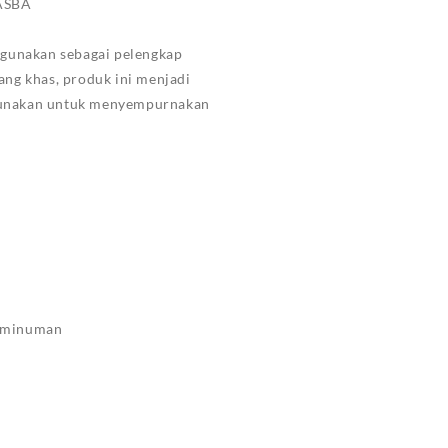
ASBA
igunakan sebagai pelengkap
ang khas, produk ini menjadi
igunakan untuk menyempurnakan
n minuman