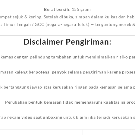
Berat bersih:
155 gram
empat sejuk & kering. Setelah dibuka, simpan dalam kulkas dan hab
:
Timur Tengah / GCC (negara-negara Teluk) — tergantung merek &
Disclaimer Pengiriman:
ikemas dengan pelindung tambahan untuk meminimalkan risiko pe
masan kaleng
berpotensi penyok
selama pengiriman karena proses 
ak bertanggung jawab atas kerusakan ringan pada kemasan selama 
Perubahan bentuk kemasan tidak memengaruhi kualitas isi pro
rap
rekam video saat unboxing
untuk klaim jika terjadi kerusakan s