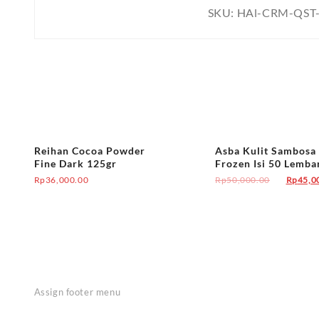
SKU:
HAl-CRM-QST
Reihan Cocoa Powder
Asba Kulit Sambosa
Fine Dark 125gr
Frozen Isi 50 Lemba
Rp
36,000.00
Rp
50,000.00
Rp
45,0
Assign footer menu