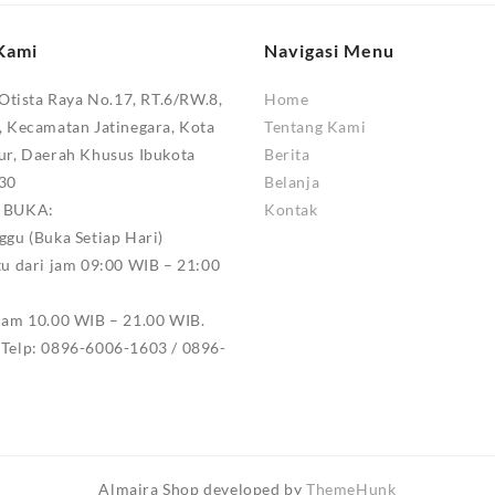
Kami
Navigasi Menu
 Otista Raya No.17, RT.6/RW.8,
Home
, Kecamatan Jatinegara, Kota
Tentang Kami
ur, Daerah Khusus Ibukota
Berita
330
Belanja
M BUKA:
Kontak
ggu (Buka Setiap Hari)
tu dari jam 09:00 WIB – 21:00
jam 10.00 WIB – 21.00 WIB.
Telp: 0896-6006-1603 / 0896-
Almaira Shop developed by
ThemeHunk