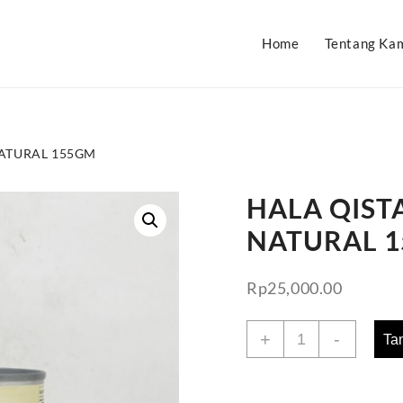
Home
Tentang Ka
ATURAL 155GM
HALA QIST
NATURAL 
Rp
25,000.00
Kuantitas
+
-
Ta
HALA
QISTAH
CREAM