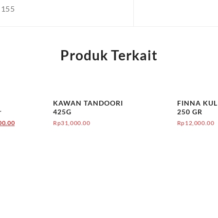
-155
Produk Terkait
Obral!
KAWAN TANDOORI
FINNA KUL
r
425G
250 GR
00.00
Rp
31,000.00
Rp
12,000.00