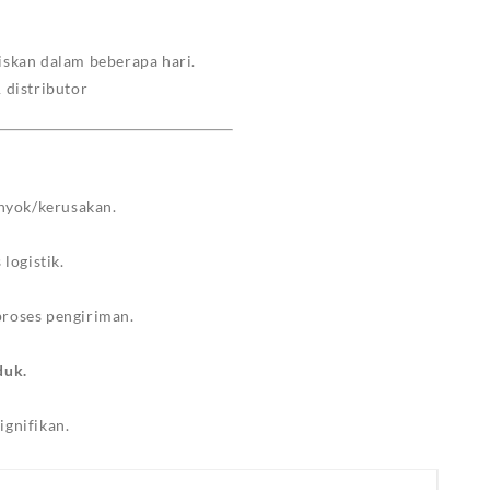
iskan dalam beberapa hari.
 distributor
nyok/kerusakan.
logistik.
proses pengiriman.
duk.
ignifikan.