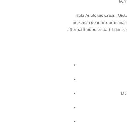
TAN
Hala Analogue Cream Qist
makanan penutup, minuman pa
alternatif populer dari krim su
Da