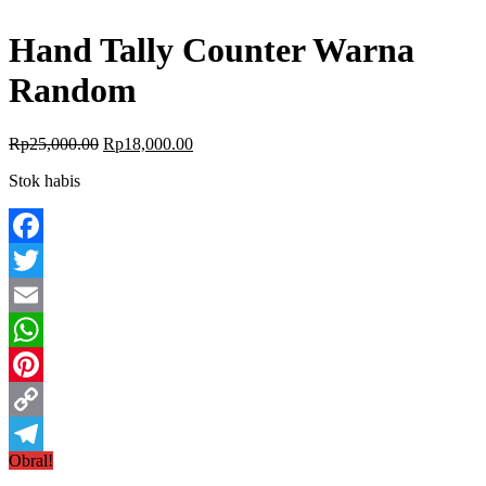
Hand Tally Counter Warna
Random
Rp
25,000.00
Rp
18,000.00
Stok habis
Facebook
Twitter
Email
WhatsApp
Pinterest
Copy
Obral!
Link
Telegram