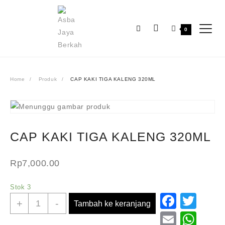
Skip
to
content
0
Home
Produk
CAP KAKI TIGA KALENG 320ML
CAP KAKI TIGA KALENG 320ML
Rp
7,000.00
Stok 3
Faceb
Twit
Kuantitas
+
-
Tambah ke keranjang
CAP
Email
Wh
KAKI