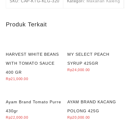
SKU:
CAP-KTG-KLG-320
Kategori:
Makanan Kaleng
Produk Terkait
HARVEST WHITE BEANS
MY SELECT PEACH
WITH TOMATO SAUCE
SYRUP 425GR
Rp
24,000.00
400 GR
Rp
21,000.00
Ayam Brand Tomato Purre
AYAM BRAND KACANG
430gr
POLONG 425G
Rp
22,000.00
Rp
20,000.00