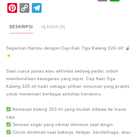
Pinterest
Copy
Telegram
TIGA
KALENG
Link
320ML
DESKRIPSI
ULASAN (0)
Segarkan Harimu dengan Cap Kaki Tiga Kaleng 320 ml!
Saat cuaca panas atau aktivitas sedang padat, tubuh
membutuhkan kesegaran yang tepat.
Cap Kaki Tiga
Kaleng 320 ml
hadir sebagai pilihan minuman yang praktis
untuk menemani berbagai aktivitas harianmu.
Kemasan kaleng 320 ml yang mudah dibawa ke mana
saja
Sensasi segar yang nikmat diminum saat dingin
Cocok dinikmati saat bekerja, belajar, berolahraga, atau