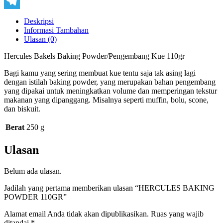
Copy
Link
Telegram
Deskripsi
Informasi Tambahan
Ulasan (0)
Hercules Bakels Baking Powder/Pengembang Kue 110gr
Bagi kamu yang sering membuat kue tentu saja tak asing lagi
dengan istilah baking powder, yang merupakan bahan pengembang
yang dipakai untuk meningkatkan volume dan memperingan tekstur
makanan yang dipanggang. Misalnya seperti muffin, bolu, scone,
dan biskuit.
Berat
250 g
Ulasan
Belum ada ulasan.
Jadilah yang pertama memberikan ulasan “HERCULES BAKING
POWDER 110GR”
Alamat email Anda tidak akan dipublikasikan.
Ruas yang wajib
ditandai
*