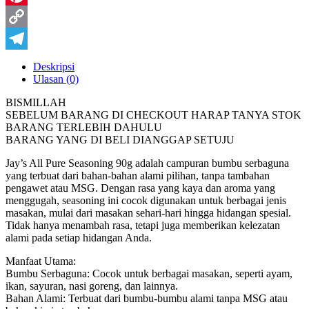
Pinterest
Copy
Link
Telegram
Deskripsi
Ulasan (0)
BISMILLAH
SEBELUM BARANG DI CHECKOUT HARAP TANYA STOK
BARANG TERLEBIH DAHULU
BARANG YANG DI BELI DIANGGAP SETUJU
Jay’s All Pure Seasoning 90g adalah campuran bumbu serbaguna
yang terbuat dari bahan-bahan alami pilihan, tanpa tambahan
pengawet atau MSG. Dengan rasa yang kaya dan aroma yang
menggugah, seasoning ini cocok digunakan untuk berbagai jenis
masakan, mulai dari masakan sehari-hari hingga hidangan spesial.
Tidak hanya menambah rasa, tetapi juga memberikan kelezatan
alami pada setiap hidangan Anda.
Manfaat Utama:
Bumbu Serbaguna: Cocok untuk berbagai masakan, seperti ayam,
ikan, sayuran, nasi goreng, dan lainnya.
Bahan Alami: Terbuat dari bumbu-bumbu alami tanpa MSG atau