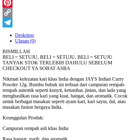
WhatsApp
Pinterest
Copy
Link
Telegram
Deskripsi
Ulasan (0)
BISMILLAH
BELI = SETUJU, BELI = SETUJU, BELI = SETUJU
TANYAK STOK TERLEBIH DAHULU SEBELUM
CHECKOUT YA SOBAT ASBA
Nikmati kelezatan kari khas India dengan JAYS Indian Curry
Powder 12g. Bumbu bubuk ini terbuat dari campuran rempah-
rempah autentik seperti kunyit, ketumbar, jintan, dan lada yang
menghasilkan rasa kari yang kuat, hangat, dan aromatik. Cocok
untuk berbagai masakan seperti ayam kari, kari sayur, dal, atau
masakan fusion bergaya India.
Keunggulan Produk:
Campuran rempah asli khas India
Rasa hangat, gurih, dan aromatik