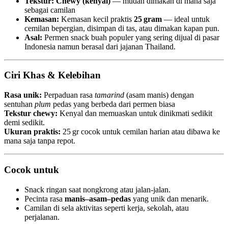
Tekstur:
Chewy (kenyal)
— mudah dimakan di mana saja
sebagai camilan
Kemasan:
Kemasan kecil praktis
25 gram
— ideal untuk
cemilan bepergian, disimpan di tas, atau dimakan kapan pun.
Asal:
Permen snack buah populer yang sering dijual di pasar
Indonesia namun berasal dari jajanan Thailand.
Ciri Khas & Kelebihan
Rasa unik:
Perpaduan rasa
tamarind
(asam manis) dengan
sentuhan
plum
pedas yang berbeda dari permen biasa
Tekstur chewy:
Kenyal dan memuaskan untuk dinikmati sedikit
demi sedikit.
Ukuran praktis:
25 gr cocok untuk cemilan harian atau dibawa ke
mana saja tanpa repot.
Cocok untuk
Snack ringan saat nongkrong atau jalan‑jalan.
Pecinta rasa
manis–asam–pedas
yang unik dan menarik.
Camilan di sela aktivitas seperti kerja, sekolah, atau
perjalanan.