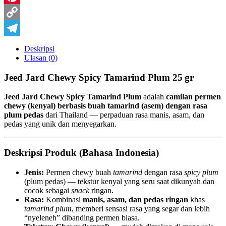
Pinterest
Copy
Link
Telegram
Deskripsi
Ulasan (0)
Jeed Jard Chewy Spicy Tamarind Plum 25 gr
Jeed Jard Chewy Spicy Tamarind Plum
adalah
camilan permen
chewy (kenyal) berbasis buah tamarind (asem) dengan rasa
plum pedas
dari Thailand — perpaduan rasa manis, asam, dan
pedas yang unik dan menyegarkan.
Deskripsi Produk (Bahasa Indonesia)
Jenis:
Permen chewy buah
tamarind
dengan rasa
spicy plum
(plum pedas) — tekstur kenyal yang seru saat dikunyah dan
cocok sebagai
snack
ringan.
Rasa:
Kombinasi
manis, asam, dan pedas ringan
khas
tamarind plum
, memberi sensasi rasa yang segar dan lebih
“nyeleneh” dibanding permen biasa.