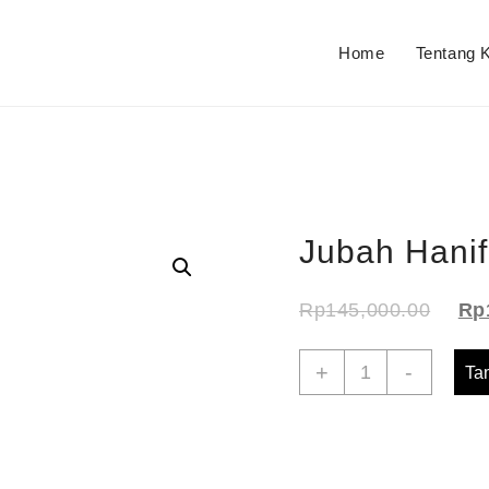
Home
Tentang 
Jubah Hanif
Rp
145,000.00
Rp
Kuantitas
+
-
Ta
Jubah
Hanif
Anak
Sz