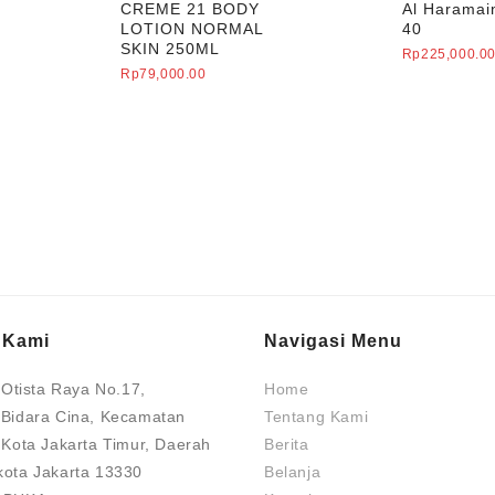
n
CREME 21 BODY
Al Haramai
LOTION NORMAL
40
SKIN 250ML
Rp
225,000.0
Rp
79,000.00
 Kami
Navigasi Menu
. Otista Raya No.17,
Home
 Bidara Cina, Kecamatan
Tentang Kami
 Kota Jakarta Timur, Daerah
Berita
kota Jakarta 13330
Belanja