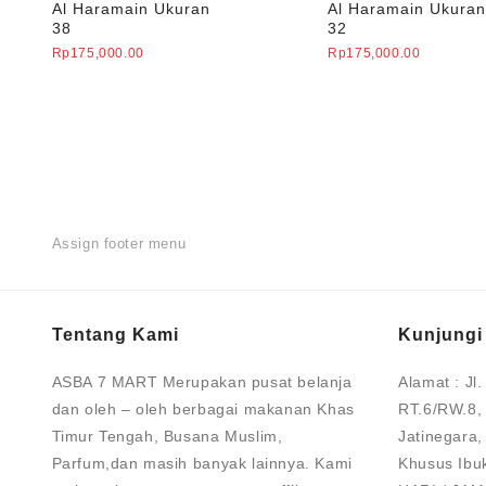
Al Haramain Ukuran
Al Haramain Ukura
38
32
Rp
175,000.00
Rp
175,000.00
Assign footer menu
Tentang Kami
Kunjungi
ASBA 7 MART Merupakan pusat belanja
Alamat :
Jl
dan oleh – oleh berbagai makanan Khas
RT.6/RW.8,
Timur Tengah, Busana Muslim,
Jatinegara,
Parfum,dan masih banyak lainnya. Kami
Khusus Ibu