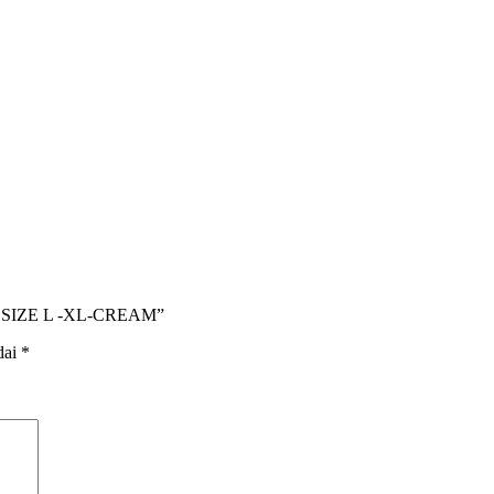
A SIZE L -XL-CREAM”
dai
*