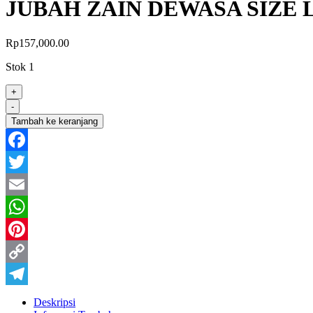
JUBAH ZAIN DEWASA SIZE 
Rp
157,000.00
Stok 1
+
-
Tambah ke keranjang
Facebook
Twitter
Email
WhatsApp
Pinterest
Copy
Link
Telegram
Deskripsi