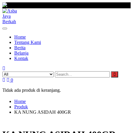
Skip
to
content
Home
Tentang Kami
Berita
Belanja
Kontak
0
Tidak ada produk di keranjang.
Home
Produk
KA NUNG ASIDAH 400GR