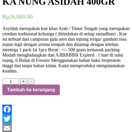
KA NUNG ASIDAH 400GR
Rp
26,000.00
Asyidah merupakan kue khas Arab / Timur Tengah yang merupakan
cemilan tradisional keluarga ( dirindukan di setiap ramadhan) . Kue
ini terbuat dari campuran gula aren dan tepung terigu/ gandum rasa
manis legit dengan aroma rempah dan disantap dengan lelehan
mentega 1 pack Isi 1pcs Berat : +/- 500 gram termasuk packing
Mudah menghidangkan dan AJIBBBBB Expired : 1 hari di suhu
ruang, 6 Bulan di Freezer Menggunakan bahan baku berprotein
tinggi dan tanpa bahan kimia. Kami memproduksi mengutamakan
kualitas.
Kuantitas
+
-
KA
Tambah ke keranjang
NUNG
ASIDAH
400GR
Facebook
Twitter