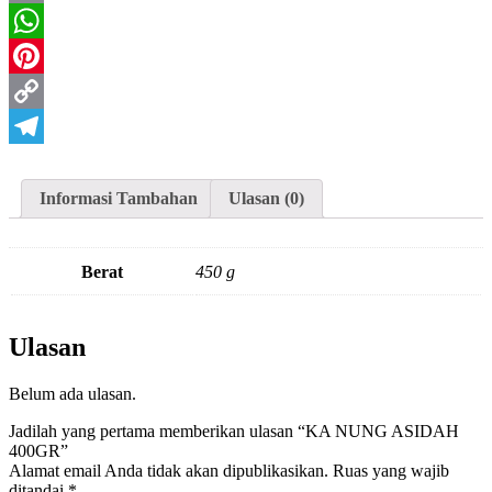
Email
WhatsApp
Pinterest
Copy
Link
Telegram
Informasi Tambahan
Ulasan (0)
Berat
450 g
Ulasan
Belum ada ulasan.
Jadilah yang pertama memberikan ulasan “KA NUNG ASIDAH
400GR”
Alamat email Anda tidak akan dipublikasikan.
Ruas yang wajib
ditandai
*