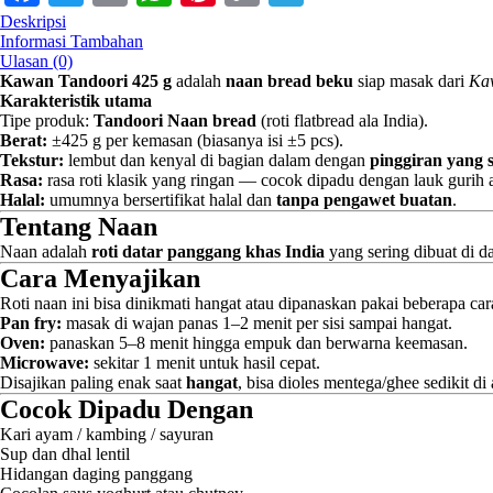
Link
Deskripsi
Informasi Tambahan
Ulasan (0)
Kawan Tandoori 425 g
adalah
naan bread beku
siap masak dari
Ka
Karakteristik utama
Tipe produk:
Tandoori Naan bread
(roti flatbread ala India).
Berat:
±425 g per kemasan (biasanya isi ±5 pcs).
Tekstur:
lembut dan kenyal di bagian dalam dengan
pinggiran yang s
Rasa:
rasa roti klasik yang ringan — cocok dipadu dengan lauk gurih a
Halal:
umumnya bersertifikat halal dan
tanpa pengawet buatan
.
Tentang Naan
Naan adalah
roti datar panggang khas India
yang sering dibuat di 
Cara Menyajikan
Roti naan ini bisa dinikmati hangat atau dipanaskan pakai beberapa car
Pan fry:
masak di wajan panas 1–2 menit per sisi sampai hangat.
Oven:
panaskan 5–8 menit hingga empuk dan berwarna keemasan.
Microwave:
sekitar 1 menit untuk hasil cepat.
Disajikan paling enak saat
hangat
, bisa dioles mentega/ghee sedikit d
Cocok Dipadu Dengan
Kari ayam / kambing / sayuran
Sup dan dhal lentil
Hidangan daging panggang