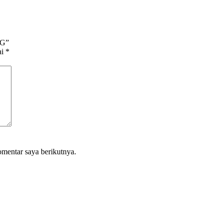
5G”
ai
*
omentar saya berikutnya.