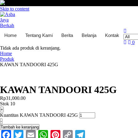
Skip to content
Home
Tentang Kami
Berita
Belanja
Kontak
0
Tidak ada produk di keranjang.
Home
Produk
KAWAN TANDOORI 425G
KAWAN TANDOORI 425G
Rp
31,000.00
Stok 10
+
Kuantitas KAWAN TANDOORI 425G
-
Tambah ke keranjang
Facebook
Twitter
Email
WhatsApp
Pinterest
Copy
Telegram