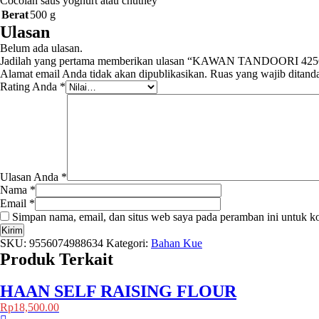
Cocolan saus yoghurt atau chutney
Berat
500 g
Ulasan
Belum ada ulasan.
Jadilah yang pertama memberikan ulasan “KAWAN TANDOORI 42
Alamat email Anda tidak akan dipublikasikan.
Ruas yang wajib ditand
Rating Anda
*
Ulasan Anda
*
Nama
*
Email
*
Simpan nama, email, dan situs web saya pada peramban ini untuk k
SKU:
9556074988634
Kategori:
Bahan Kue
Produk Terkait
HAAN SELF RAISING FLOUR
Rp
18,500.00