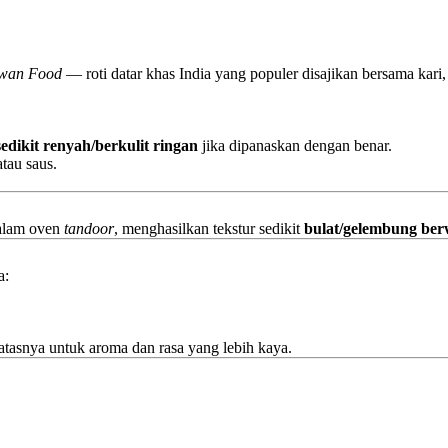
wan Food
— roti datar khas India yang populer disajikan bersama kari,
edikit renyah/berkulit ringan
jika dipanaskan dengan benar.
tau saus.
dalam oven
tandoor
, menghasilkan tekstur sedikit
bulat/gelembung ber
a:
i atasnya untuk aroma dan rasa yang lebih kaya.