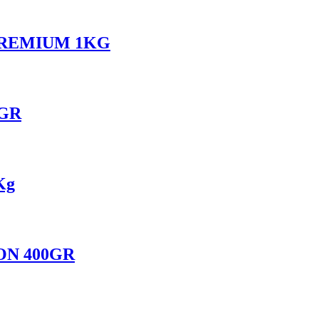
PREMIUM 1KG
 GR
Kg
ON 400GR