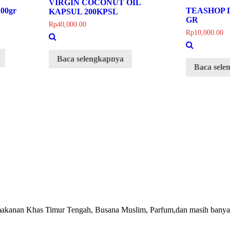
VIRGIN COCONUT OIL
200gr
TEASHOP D
KAPSUL 200KPSL
GR
Rp
40,000.00
Rp
10,000.00
Baca selengkapnya
Baca sele
akanan Khas Timur Tengah, Busana Muslim, Parfum,dan masih banyak