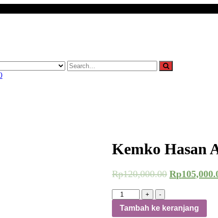
0
Kemko Hasan A
Rp
120,000.00
Rp
105,000.
Kuantitas
+
-
Kemko
Tambah ke keranjang
Hasan