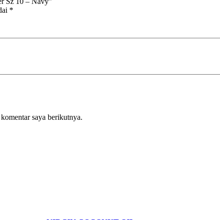
r Sz 10 – Navy”
dai
*
 komentar saya berikutnya.