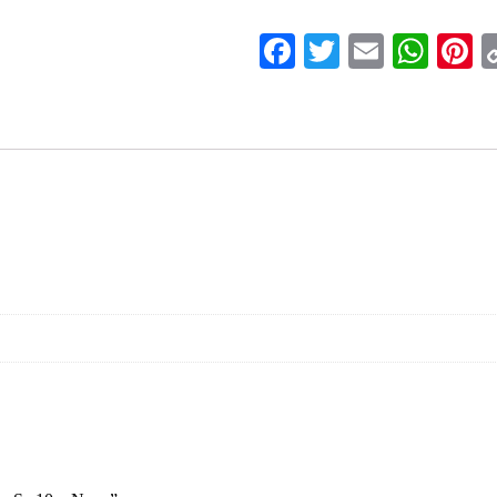
Anak
Nazeer
Facebook
Twitter
Email
Wha
P
Sz
10
-
Navy