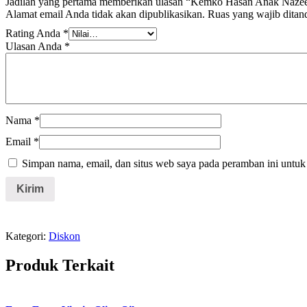
Jadilah yang pertama memberikan ulasan “Kemko Hasan Anak Nazee
Alamat email Anda tidak akan dipublikasikan.
Ruas yang wajib ditan
Rating Anda
*
Ulasan Anda
*
Nama
*
Email
*
Simpan nama, email, dan situs web saya pada peramban ini untuk
Kategori:
Diskon
Produk Terkait