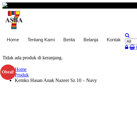
Skip
to
content
Home
Tentang Kami
Berita
Belanja
Kontak
Tidak ada produk di keranjang.
Home
Obral!
Obral!
Produk
Kemko Hasan Anak Nazeer Sz 10 – Navy