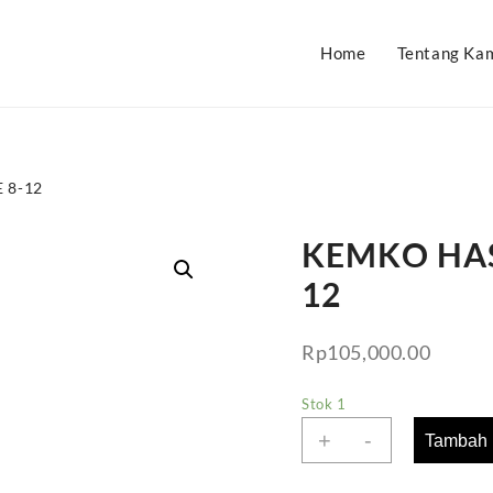
Home
Tentang Ka
 8-12
KEMKO HAS
12
Rp
105,000.00
Stok 1
+
-
Tambah 