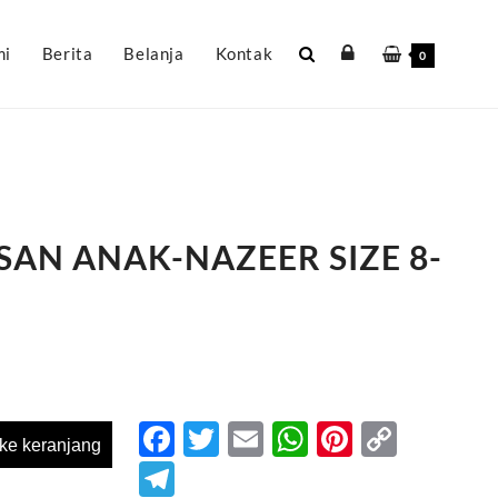
mi
Berita
Belanja
Kontak
0
AN ANAK-NAZEER SIZE 8-
Facebook
Twitter
Email
WhatsApp
Pinteres
Copy
ke keranjang
Link
Telegram