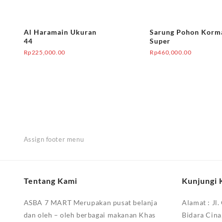
Al Haramain Ukuran
Sarung Pohon Korm
44
Super
Rp
225,000.00
Rp
460,000.00
Assign footer menu
Tentang Kami
Kunjungi 
ASBA 7 MART Merupakan pusat belanja
Alamat :
Jl.
dan oleh – oleh berbagai makanan Khas
Bidara Cina