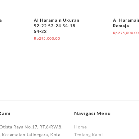
a
Al Haramain Ukuran
Al Haramai
52-22 52-24 54-18
Remaja
54-22
Rp
275,000.0
Rp
295,000.00
Kami
Navigasi Menu
 Otista Raya No.17, RT.6/RW.8,
Home
, Kecamatan Jatinegara, Kota
Tentang Kami