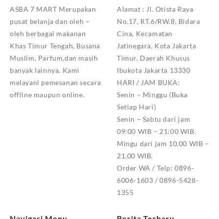
ASBA 7 MART Merupakan
Alamat :
Jl. Otista Raya
pusat belanja dan oleh –
No.17, RT.6/RW.8, Bidara
oleh berbagai makanan
Cina, Kecamatan
Khas Timur Tengah, Busana
Jatinegara, Kota Jakarta
Muslim, Parfum,dan masih
Timur, Daerah Khusus
banyak lainnya. Kami
Ibukota Jakarta 13330
melayani pemesanan secara
HARI / JAM BUKA:
offline maupun online.
Senin – Minggu (Buka
Setiap Hari)
Senin – Sabtu dari jam
09:00 WIB – 21:00 WIB.
Mingu dari jam 10.00 WIB –
21.00 WIB.
Order WA / Telp: 0896-
6006-1603 / 0896-5428-
1355
Navigasi Menu
Berita Terbaru