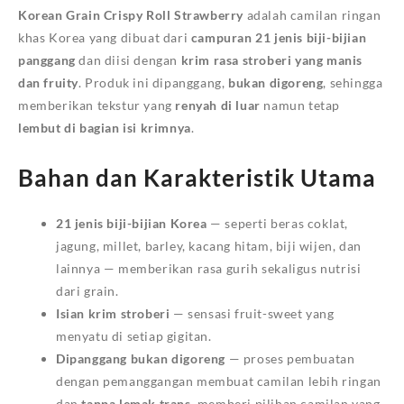
Korean Grain Crispy Roll Strawberry
adalah camilan ringan
khas Korea yang dibuat dari
campuran 21 jenis biji-bijian
panggang
dan diisi dengan
krim rasa stroberi yang manis
dan fruity
. Produk ini dipanggang,
bukan digoreng
, sehingga
memberikan tekstur yang
renyah di luar
namun tetap
lembut di bagian isi krimnya
.
Bahan dan Karakteristik Utama
21 jenis biji-bijian Korea
— seperti beras coklat,
jagung, millet, barley, kacang hitam, biji wijen, dan
lainnya — memberikan rasa gurih sekaligus nutrisi
dari grain.
Isian krim stroberi
— sensasi fruit-sweet yang
menyatu di setiap gigitan.
Dipanggang bukan digoreng
— proses pembuatan
dengan pemanggangan membuat camilan lebih ringan
dan
tanpa lemak trans
, memberi pilihan camilan yang