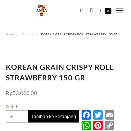
Skip
to
0
content
Home
Produk
KOREAN GRAIN CRISPY ROLL STRAWBERRY 150 GR
KOREAN GRAIN CRISPY ROLL
STRAWBERRY 150 GR
Rp
53,000.00
Stok 1
Faceboo
Twitte
Ema
+
-
Tambah ke keranjang
WhatsAp
Pinter
Co