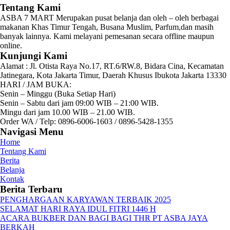
Tentang Kami
ASBA 7 MART Merupakan pusat belanja dan oleh – oleh berbagai
makanan Khas Timur Tengah, Busana Muslim, Parfum,dan masih
banyak lainnya. Kami melayani pemesanan secara offline maupun
online.
Kunjungi Kami
Alamat :
Jl. Otista Raya No.17, RT.6/RW.8, Bidara Cina, Kecamatan
Jatinegara, Kota Jakarta Timur, Daerah Khusus Ibukota Jakarta 13330
HARI / JAM BUKA:
Senin – Minggu (Buka Setiap Hari)
Senin – Sabtu dari jam 09:00 WIB – 21:00 WIB.
Mingu dari jam 10.00 WIB – 21.00 WIB.
Order WA / Telp: 0896-6006-1603 / 0896-5428-1355
Navigasi Menu
Home
Tentang Kami
Berita
Belanja
Kontak
Berita Terbaru
PENGHARGAAN KARYAWAN TERBAIK 2025
SELAMAT HARI RAYA IDUL FITRI 1446 H
ACARA BUKBER DAN BAGI BAGI THR PT ASBA JAYA
BERKAH