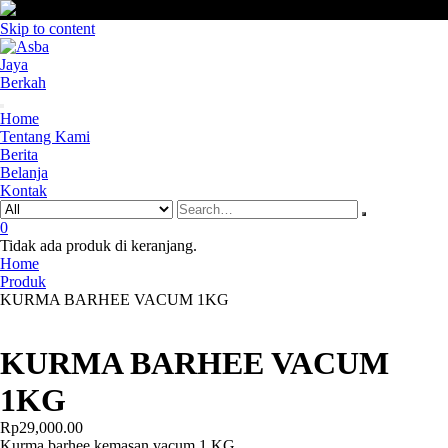
Skip to content
Home
Tentang Kami
Berita
Belanja
Kontak
0
Tidak ada produk di keranjang.
Home
Produk
KURMA BARHEE VACUM 1KG
KURMA BARHEE VACUM
1KG
Rp
29,000.00
Kurma barhee kemasan vacum 1 KG