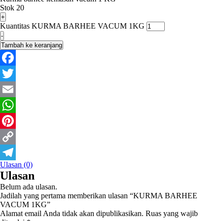
Stok 20
+
Kuantitas KURMA BARHEE VACUM 1KG
-
Tambah ke keranjang
Facebook
Twitter
Email
WhatsApp
Pinterest
Copy
Ulasan (0)
Link
Telegram
Ulasan
Belum ada ulasan.
Jadilah yang pertama memberikan ulasan “KURMA BARHEE
VACUM 1KG”
Alamat email Anda tidak akan dipublikasikan.
Ruas yang wajib