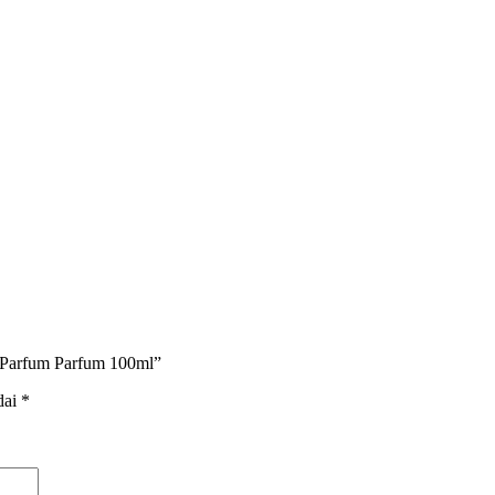
e Parfum Parfum 100ml”
dai
*