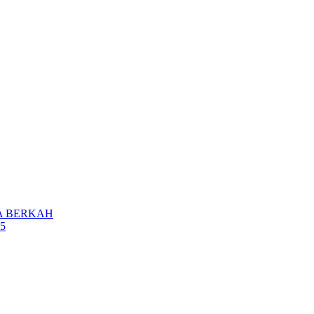
A BERKAH
5