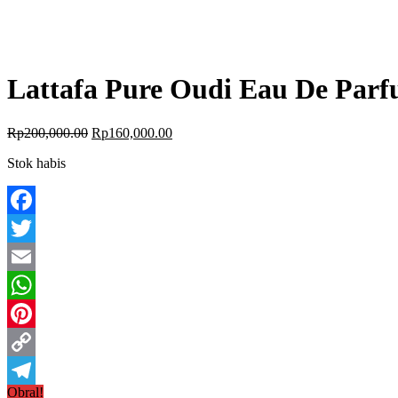
Lattafa Pure Oudi Eau De Par
Rp
200,000.00
Rp
160,000.00
Stok habis
Facebook
Twitter
Email
WhatsApp
Pinterest
Copy
Obral!