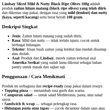
Lindsay Sliced Mild & Nutty Black Ripe Olives 108g
adalah
produk
zaitun hitam matang (black ripe olives) yang telah diiris
dan dikemas siap pakai, dengan rasa yang
mild (lembut) dan nutty
(kaya, seperti kacang)
serta berat bersih
108 gram
.
Deskripsi Singkat
Jenis
: Zaitun hitam matang yang sudah diiris.
Rasa
: Mild dan nutty — tidak terlalu tajam, cocok untuk
berbagai hidangan.
Tekstur
: Irisan buah zaitun yang lembut dan mudah disantap
atau diolah.
Asal
: Produk dari
Lindsay
, merek zaitun terkenal asal
Amerika Serikat
yang sudah lama dikenal sebagai bahan
pantry untuk masak dan sajian saji.
Penggunaan / Cara Menikmati
Produk ini serbaguna dan
recipe-ready
(siap pakai dalam resep):
•
Topping pizza
— menambah rasa gurih dan warna.
•
Campuran salad
— untuk salad Mediterania, pasta, atau salad
sayur.
•
Sandwich & wrap
— sebagai pelengkap rasa.
•
Hidangan pasta atau tapas
— cocok dicampur dalam saus atau