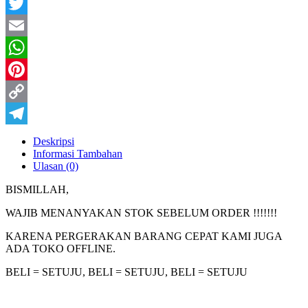
Facebook
Twitter
Email
WhatsApp
Pinterest
Copy
Link
Telegram
Deskripsi
Informasi Tambahan
Ulasan (0)
BISMILLAH,
WAJIB MENANYAKAN STOK SEBELUM ORDER !!!!!!!
KARENA PERGERAKAN BARANG CEPAT KAMI JUGA
ADA TOKO OFFLINE.
BELI = SETUJU, BELI = SETUJU, BELI = SETUJU