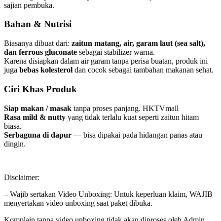
sajian pembuka.
Bahan & Nutrisi
Biasanya dibuat dari:
zaitun matang, air, garam laut (sea salt),
dan ferrous gluconate
sebagai stabilizer warna.
Karena disiapkan dalam air garam tanpa perisa buatan, produk ini
juga
bebas kolesterol
dan cocok sebagai tambahan makanan sehat.
Ciri Khas Produk
Siap makan / masak
tanpa proses panjang. HKTVmall
Rasa mild & nutty
yang tidak terlalu kuat seperti zaitun hitam
biasa.
Serbaguna di dapur
— bisa dipakai pada hidangan panas atau
dingin.
Disclaimer:
– Wajib sertakan Video Unboxing: Untuk keperluan klaim, WAJIB
menyertakan video unboxing saat paket dibuka.
Komplain tanpa video unboxing tidak akan diproses oleh Admin