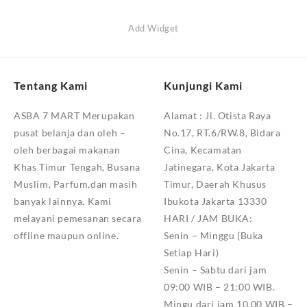
Add Widget
Tentang Kami
Kunjungi Kami
ASBA 7 MART Merupakan
Alamat :
Jl. Otista Raya
pusat belanja dan oleh –
No.17, RT.6/RW.8, Bidara
oleh berbagai makanan
Cina, Kecamatan
Khas Timur Tengah, Busana
Jatinegara, Kota Jakarta
Muslim, Parfum,dan masih
Timur, Daerah Khusus
banyak lainnya. Kami
Ibukota Jakarta 13330
melayani pemesanan secara
HARI / JAM BUKA:
offline maupun online.
Senin – Minggu (Buka
Setiap Hari)
Senin – Sabtu dari jam
09:00 WIB – 21:00 WIB.
Mingu dari jam 10.00 WIB –