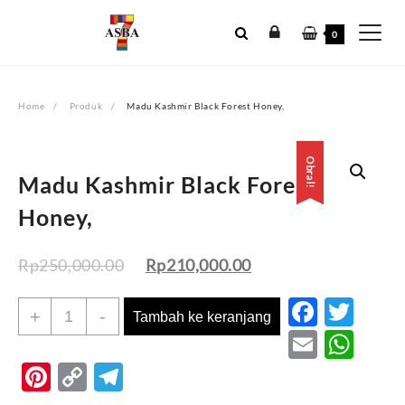
Skip
to
0
content
Home
Produk
Madu Kashmir Black Forest Honey,
Obral!
Obral!
Madu Kashmir Black Forest
Honey,
Rp
250,000.00
Rp
210,000.00
Faceb
Twi
Kuantitas
+
-
Tambah ke keranjang
Madu
Email
Wh
Kashmir
Pinterest
Copy
Telegram
Black
Forest