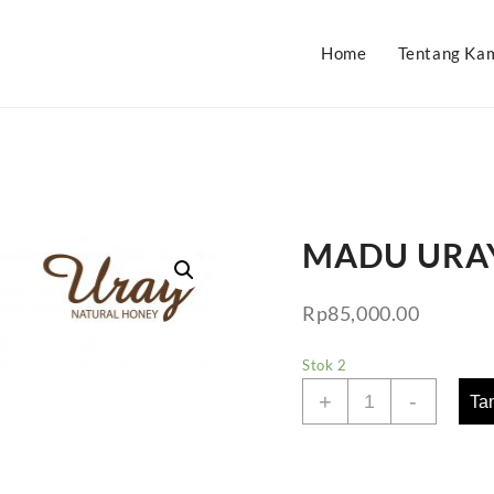
Home
Tentang Ka
MADU URA
Rp
85,000.00
Stok 2
Kuantitas
+
-
Ta
MADU
URAY
NATURAL