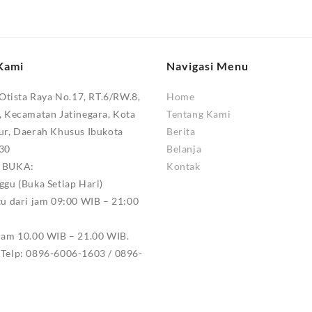
Kami
Navigasi Menu
 Otista Raya No.17, RT.6/RW.8,
Home
, Kecamatan Jatinegara, Kota
Tentang Kami
ur, Daerah Khusus Ibukota
Berita
330
Belanja
M BUKA:
Kontak
ggu (Buka Setiap Hari)
tu dari jam 09:00 WIB – 21:00
jam 10.00 WIB – 21.00 WIB.
Telp: 0896-6006-1603 / 0896-