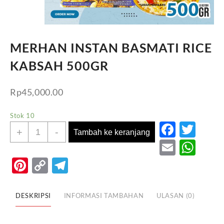
MERHAN INSTAN BASMATI RICE
KABSAH 500GR
Rp
45,000.00
Stok 10
Faceb
Twi
Kuantitas
+
-
Tambah ke keranjang
MERHAN
Email
Wh
INSTAN
Pinterest
Copy
Telegram
BASMATI
Link
RICE
KABSAH
DESKRIPSI
INFORMASI TAMBAHAN
ULASAN (0)
500GR