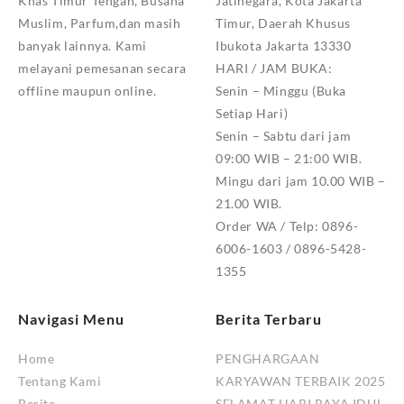
Khas Timur Tengah, Busana
Jatinegara, Kota Jakarta
Muslim, Parfum,dan masih
Timur, Daerah Khusus
banyak lainnya. Kami
Ibukota Jakarta 13330
melayani pemesanan secara
HARI / JAM BUKA:
offline maupun online.
Senin – Minggu (Buka
Setiap Hari)
Senin – Sabtu dari jam
09:00 WIB – 21:00 WIB.
Mingu dari jam 10.00 WIB –
21.00 WIB.
Order WA / Telp: 0896-
6006-1603 / 0896-5428-
1355
Navigasi Menu
Berita Terbaru
Home
PENGHARGAAN
Tentang Kami
KARYAWAN TERBAIK 2025
Berita
SELAMAT HARI RAYA IDUL