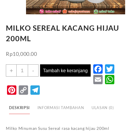
MILKO SEREAL KACANG HIJAU
200ML
Rp
10,000.00
Faceb
Twi
Kuantitas
+
-
Tambah ke keranjang
MILKO
Email
Wh
SEREAL
Pinterest
Copy
Telegram
KACANG
Link
HIJAU
200ML
DESKRIPSI
INFORMASI TAMBAHAN
ULASAN (0)
Milko Minuman Susu Sereal rasa kacang hijau 200ml