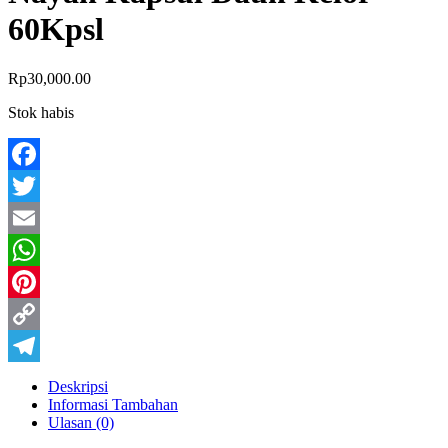
60Kpsl
Rp
30,000.00
Stok habis
Facebook
Twitter
Email
WhatsApp
Pinterest
Copy
Link
Telegram
Deskripsi
Informasi Tambahan
Ulasan (0)