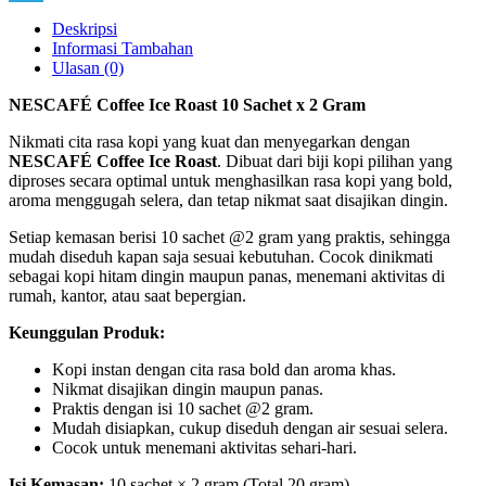
Link
Telegram
Deskripsi
Informasi Tambahan
Ulasan (0)
NESCAFÉ Coffee Ice Roast 10 Sachet x 2 Gram
Nikmati cita rasa kopi yang kuat dan menyegarkan dengan
NESCAFÉ Coffee Ice Roast
. Dibuat dari biji kopi pilihan yang
diproses secara optimal untuk menghasilkan rasa kopi yang bold,
aroma menggugah selera, dan tetap nikmat saat disajikan dingin.
Setiap kemasan berisi 10 sachet @2 gram yang praktis, sehingga
mudah diseduh kapan saja sesuai kebutuhan. Cocok dinikmati
sebagai kopi hitam dingin maupun panas, menemani aktivitas di
rumah, kantor, atau saat bepergian.
Keunggulan Produk:
Kopi instan dengan cita rasa bold dan aroma khas.
Nikmat disajikan dingin maupun panas.
Praktis dengan isi 10 sachet @2 gram.
Mudah disiapkan, cukup diseduh dengan air sesuai selera.
Cocok untuk menemani aktivitas sehari-hari.
Isi Kemasan:
10 sachet × 2 gram (Total 20 gram)