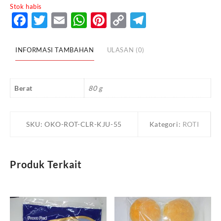
Stok habis
Facebook
Twitter
Email
WhatsApp
Pinterest
Copy
Telegram
Link
INFORMASI TAMBAHAN
ULASAN (0)
Berat
80 g
SKU:
OKO-ROT-CLR-KJU-55
Kategori:
ROTI
Produk Terkait