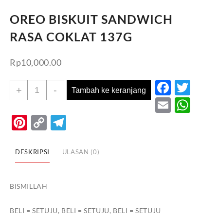
OREO BISKUIT SANDWICH
RASA COKLAT 137G
Rp
10,000.00
Faceb
Twi
Kuantitas
+
-
Tambah ke keranjang
OREO
Email
Wh
BISKUIT
Pinterest
Copy
Telegram
SANDWICH
Link
RASA
COKLAT
DESKRIPSI
ULASAN (0)
137G
BISMILLAH
BELI = SETUJU, BELI = SETUJU, BELI = SETUJU