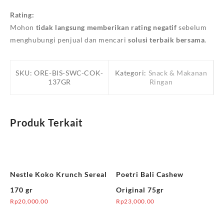
Rating:
Mohon
tidak langsung memberikan rating negatif
sebelum
menghubungi penjual dan mencari
solusi terbaik bersama
.
SKU:
ORE-BIS-SWC-COK-
Kategori:
Snack & Makanan
137GR
Ringan
Produk Terkait
Nestle Koko Krunch Sereal
Poetri Bali Cashew
170 gr
Original 75gr
Rp
20,000.00
Rp
23,000.00