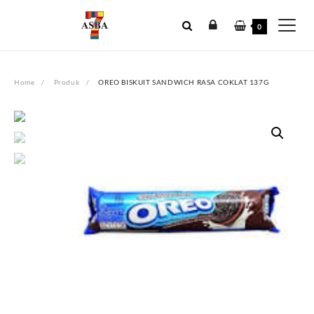
Skip
to
0
content
Home
Produk
OREO BISKUIT SANDWICH RASA COKLAT 137G