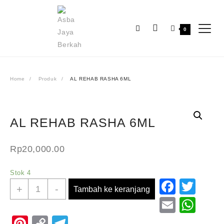
Skip
to
content
0
Home
Produk
AL REHAB RASHA 6ML
AL REHAB RASHA 6ML
Rp
20,000.00
Stok 4
Faceb
Twit
Kuantitas
+
-
Tambah ke keranjang
AL
Email
Wh
REHAB
Pinterest
Copy
Telegram
RASHA