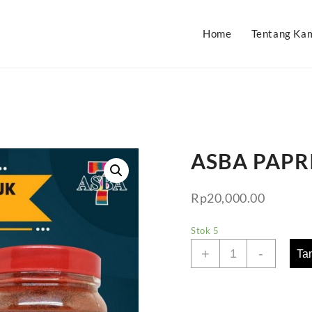
Home
Tentang Ka
ASBA PAPR
Rp
20,000.00
Stok 5
Kuantitas
+
-
Ta
ASBA
PAPRIKA
TOPLES