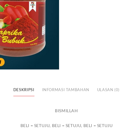
200GR
DESKRIPSI
INFORMASI TAMBAHAN
ULASAN (0)
BISMILLAH
BELI = SETUJU, BELI = SETUJU, BELI = SETUJU