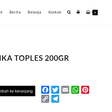
mi
Berita
Belanja
Kontak
0
IKA TOPLES 200GR
Facebook
Twitter
Email
WhatsA
Pinter
mbah ke keranjang
Copy
Telegram
Link