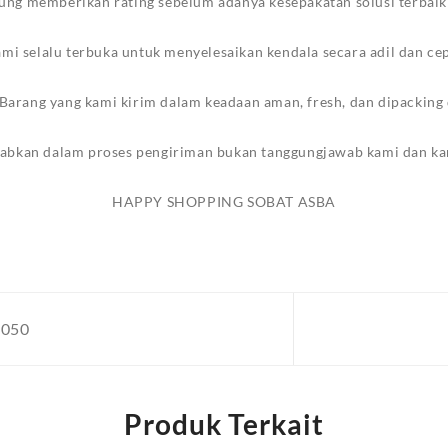
ung memberikan rating sebelum adanya kesepakatan solusi terbaik
mi selalu terbuka untuk menyelesaikan kendala secara adil dan ce
Barang yang kami kirim dalam keadaan aman, fresh, dan dipackin
abkan dalam proses pengiriman bukan tanggungjawab kami dan ka
HAPPY SHOPPING SOBAT ASBA
0050
Produk Terkait