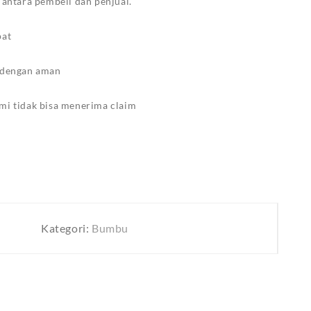
 antara pembeli dan penjual.
pat
g dengan aman
mi tidak bisa menerima claim
Kategori:
Bumbu