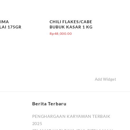
LIMA
CHILI FLAKES/CABE
AI 175GR
BUBUK KASAR 1 KG
Rp
48,000.00
Add Widget
Berita Terbaru
PENGHARGAAN KARYAWAN TERBAIK
2025