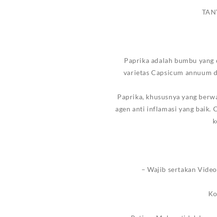
TAN
Paprika adalah bumbu yang di
varietas Capsicum annuum da
Paprika, khususnya yang berw
agen anti inflamasi yang baik.
k
– Wajib sertakan Vide
Ko