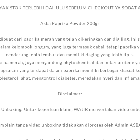
YAK STOK TERLEBIH DAHULU SEBELUM CHECKOUT YA SOBAT 
Asba Paprika Powder 200gr
buat dari paprika merah yang telah dikeringkan dan digiling. Ini s
lam kelompok longum, yang juga termasuk cabai, tetapi paprika 
cenderung lebih lembut dan memiliki daging yang lebih tipis.
arna merah, juga mengandung phytochemical dan beta-carotene y
 Capsaicin yang terdapat dalam paprika memiliki berbagai khasiat
olesterol jahat, mengontrol diabetes, meredakan nyeri dan inflama
Disclaimer:
o Unboxing: Untuk keperluan klaim, WAJIB menyertakan video unbox
mplain tanpa video unboxing tidak akan diproses oleh Admin ASB