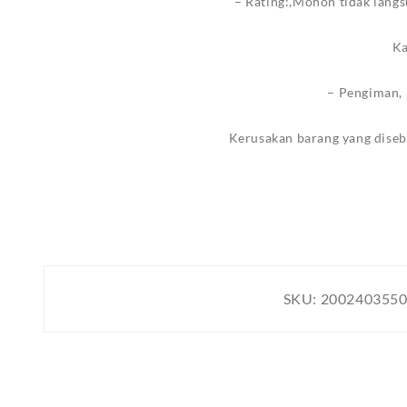
– Rating:,Mohon tidak langs
Ka
– Pengiman, 
Kerusakan barang yang diseb
SKU:
200240355