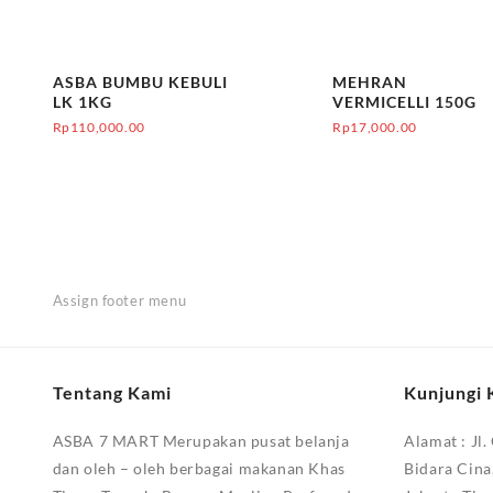
ASBA BUMBU KEBULI
MEHRAN
LK 1KG
VERMICELLI 150G
Rp
110,000.00
Rp
17,000.00
Assign footer menu
Tentang Kami
Kunjungi 
ASBA 7 MART Merupakan pusat belanja
Alamat :
Jl.
dan oleh – oleh berbagai makanan Khas
Bidara Cina