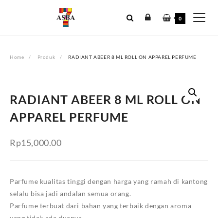
Skip
to
0
content
Home
Produk
RADIANT ABEER 8 ML ROLL ON APPAREL PERFUME
RADIANT ABEER 8 ML ROLL ON
APPAREL PERFUME
Rp
15,000.00
Parfume kualitas tinggi dengan harga yang ramah di kantong
selalu bisa jadi andalan semua orang.
Parfume terbuat dari bahan yang terbaik dengan aroma
yang tidak ada duanya.