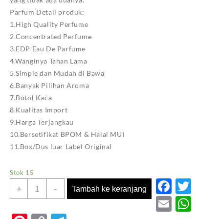
Parfum Detail produk:
1.High Quality Perfume
2.Concentrated Perfume
3.EDP Eau De Parfume
4.Wanginya Tahan Lama
5.Simple dan Mudah di Bawa
6.Banyak Pilihan Aroma
7.Botol Kaca
8.Kualitas Import
9.Harga Terjangkau
10.Bersetifikat BPOM & Halal MUI
11.Box/Dus luar Label Original
Stok 15
Faceb
Twi
Kuantitas
+
-
Tambah ke keranjang
RADIANT
Email
Wh
ABEER