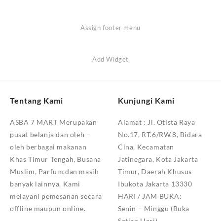
Assign footer menu
Add Widget
Tentang Kami
Kunjungi Kami
ASBA 7 MART Merupakan
Alamat :
Jl. Otista Raya
pusat belanja dan oleh –
No.17, RT.6/RW.8, Bidara
oleh berbagai makanan
Cina, Kecamatan
Khas Timur Tengah, Busana
Jatinegara, Kota Jakarta
Muslim, Parfum,dan masih
Timur, Daerah Khusus
banyak lainnya. Kami
Ibukota Jakarta 13330
melayani pemesanan secara
HARI / JAM BUKA:
offline maupun online.
Senin – Minggu (Buka
Setiap Hari)