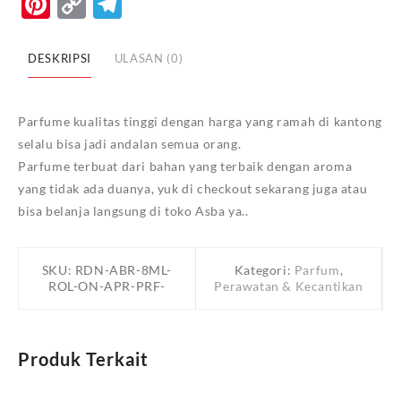
Pinterest
Copy
Telegram
8
Link
ML
ROLL
DESKRIPSI
ULASAN (0)
ON
APPAREL
PERFUME
Parfume kualitas tinggi dengan harga yang ramah di kantong
selalu bisa jadi andalan semua orang.
Parfume terbuat dari bahan yang terbaik dengan aroma
yang tidak ada duanya, yuk di checkout sekarang juga atau
bisa belanja langsung di toko Asba ya..
SKU:
RDN-ABR-8ML-
Kategori:
Parfum
,
ROL-ON-APR-PRF-
Perawatan & Kecantikan
Produk Terkait