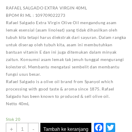
RAFAEL SALGADO EXTRA VIRGIN 40ML
BPOM RI ML : 109709022273
Rafael Salgado Extra Virgin Olive Oil mengandung asam
lemak esensial (asam linoleat) yang tidak dihasilkan oleh
tubuh kita tetapi harus diekstrak dari sayuran. Dalam rangka
untuk diserap oleh tubuh kita, asam ini membutuhkan
bantuan vitamin E dan ini juga ditemukan dalam minyak
zaitun. Konsumsi asam lemak tak jenuh tunggal mengurangi
kolesterol. Membantu mengatasi sembelit dan membantu
fungsi usus besar.
Rafael Salgado is a olive oil brand from Spanyol which
processing with good taste & aroma since 1875. Rafael
Salgado has been known to produced & sell olive oil.
Netto 40mL
Stok 20
Faceb
Twi
Kuantitas
+
-
Tambah ke keranjang