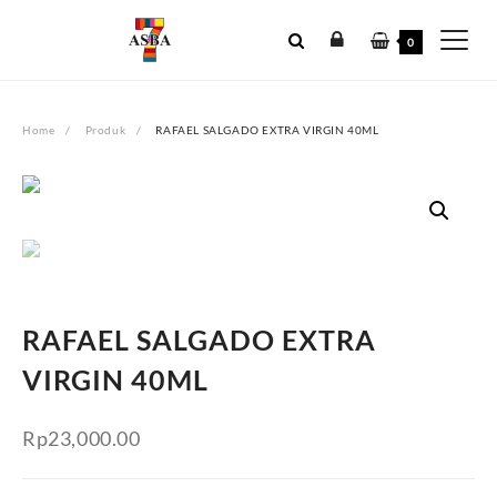
Skip
to
0
content
Home
Produk
RAFAEL SALGADO EXTRA VIRGIN 40ML
RAFAEL SALGADO EXTRA
VIRGIN 40ML
Rp
23,000.00