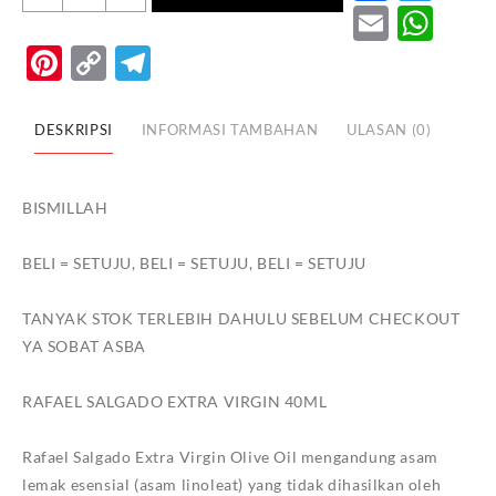
RAFAEL
Email
Wh
SALGADO
Pinterest
Copy
Telegram
EXTRA
Link
VIRGIN
40ML
DESKRIPSI
INFORMASI TAMBAHAN
ULASAN (0)
BISMILLAH
BELI = SETUJU, BELI = SETUJU, BELI = SETUJU
TANYAK STOK TERLEBIH DAHULU SEBELUM CHECKOUT
YA SOBAT ASBA
RAFAEL SALGADO EXTRA VIRGIN 40ML
Rafael Salgado Extra Virgin Olive Oil mengandung asam
lemak esensial (asam linoleat) yang tidak dihasilkan oleh