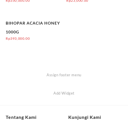
Rp
350,000.00
Rp
23,000.00
BIHOPAR ACACIA HONEY
1000G
Rp
393,000.00
Assign footer menu
Add Widget
Tentang Kami
Kunjungi Kami