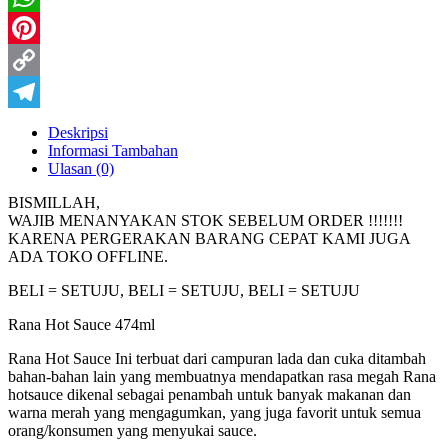
WhatsApp
Pinterest
Copy
Link
Telegram
Deskripsi
Informasi Tambahan
Ulasan (0)
BISMILLAH,
WAJIB MENANYAKAN STOK SEBELUM ORDER !!!!!!!
KARENA PERGERAKAN BARANG CEPAT KAMI JUGA
ADA TOKO OFFLINE.
BELI = SETUJU, BELI = SETUJU, BELI = SETUJU
Rana Hot Sauce 474ml
Rana Hot Sauce Ini terbuat dari campuran lada dan cuka ditambah
bahan-bahan lain yang membuatnya mendapatkan rasa megah Rana
hotsauce dikenal sebagai penambah untuk banyak makanan dan
warna merah yang mengagumkan, yang juga favorit untuk semua
orang/konsumen yang menyukai sauce.