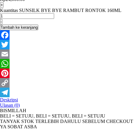
+
Kuantitas SUNSILK BYE BYE RAMBUT RONTOK 160ML
-
Tambah ke keranjang
Facebook
Twitter
Email
WhatsApp
Pinterest
Copy
Deskripsi
Link
Telegram
Ulasan (0)
BISMILLAH
BELI = SETUJU, BELI = SETUJU, BELI = SETUJU
TANYAK STOK TERLEBIH DAHULU SEBELUM CHECKOUT
YA SOBAT ASBA