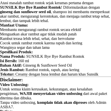
Atasi masalah rambut rontok sejak keramas pertama dengan
SUNSILK Bye Bye Rambut Rontok
! Diformulasikan dengan
ginseng dan sunflower seed oil
, shampoo ini membantu memperkuat
akar rambut, mengurangi kerontokan, dan menjaga rambut tetap sehat,
lembut, dan tampak lebih tebal.
Manfaat Utama:
Membantu mengurangi rambut rontok secara efektif
Menguatkan akar rambut agar tidak mudah patah
Rambut terasa lebih tebal, sehat, dan bervolume
Cocok untuk rambut rontok karena rapuh dan kering
Wanginya segar dan tahan lama
Spesifikasi Produk:
Nama Produk:
SUNSILK Bye Bye Rambut Rontok
Isi Bersih:
160 ml
Bahan Aktif:
Ginseng & Sunflower Seed Oil
Jenis Rambut:
Rambut rontok, rapuh, atau kering
Tekstur:
Creamy dengan busa lembut dan harum khas Sunsilk
Disclaimer:
Video Unboxing:
Untuk semua klaim kerusakan, kekurangan, atau kesalahan
pengiriman,
WAJIB menyertakan video unboxing
dari awal paket
diterima dan dibuka.
Tanpa video unboxing,
komplain tidak akan diproses
oleh Admin
ASBA7.