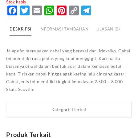
Stok habis
Facebook
Twitter
Email
WhatsApp
Pinterest
Copy
Telegram
Link
DESKRIPSI
INFORMASI TAMBAHAN
ULASAN (0)
Jalapeño merupakan cabai yang berasal dari Meksiko. Cabai
ini memiliki rasa pedas yang kuat menggigit. Karena itu
biasanya dijual dalam bentuk acar dalam kemasan botol
kaca. Tiriskan cabai hingga agak kering lalu cincang kasar.
Cabai jenis ini memiliki tingkat kepedasan 2.500 – 8.000
Skala Scoville
Kategori:
Herbal
Produk Terkait