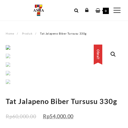
Skip
to
0
content
Home
Produk
Tat Jalapeno Biber Tursusu 330g
Obral!
Obral!
Tat Jalapeno Biber Tursusu 330g
Rp
60,000.00
Rp
54,000.00