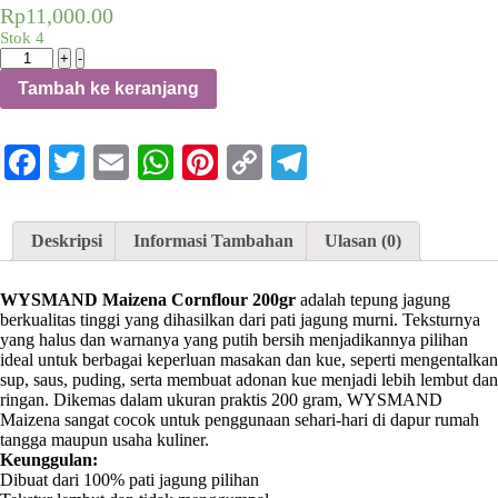
Rp
11,000.00
Stok 4
Kuantitas
+
-
WYSMAND
Tambah ke keranjang
MAIZENA
CORNFLOUR
200GR
Facebook
Twitter
Email
WhatsApp
Pinterest
Copy
Telegram
Link
Deskripsi
Informasi Tambahan
Ulasan (0)
WYSMAND Maizena Cornflour 200gr
adalah tepung jagung
berkualitas tinggi yang dihasilkan dari pati jagung murni. Teksturnya
yang halus dan warnanya yang putih bersih menjadikannya pilihan
ideal untuk berbagai keperluan masakan dan kue, seperti mengentalkan
sup, saus, puding, serta membuat adonan kue menjadi lebih lembut dan
ringan. Dikemas dalam ukuran praktis 200 gram, WYSMAND
Maizena sangat cocok untuk penggunaan sehari-hari di dapur rumah
tangga maupun usaha kuliner.
Keunggulan:
Dibuat dari 100% pati jagung pilihan