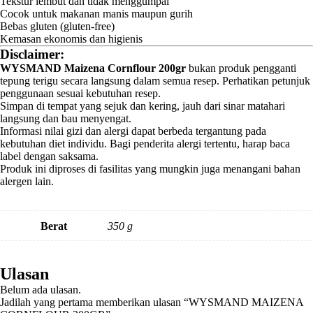
Tekstur lembut dan tidak menggumpal
Cocok untuk makanan manis maupun gurih
Bebas gluten (gluten-free)
Kemasan ekonomis dan higienis
Disclaimer:
WYSMAND Maizena Cornflour 200gr
bukan produk pengganti
tepung terigu secara langsung dalam semua resep. Perhatikan petunjuk
penggunaan sesuai kebutuhan resep.
Simpan di tempat yang sejuk dan kering, jauh dari sinar matahari
langsung dan bau menyengat.
Informasi nilai gizi dan alergi dapat berbeda tergantung pada
kebutuhan diet individu. Bagi penderita alergi tertentu, harap baca
label dengan saksama.
Produk ini diproses di fasilitas yang mungkin juga menangani bahan
alergen lain.
Berat
350 g
Ulasan
Belum ada ulasan.
Jadilah yang pertama memberikan ulasan “WYSMAND MAIZENA