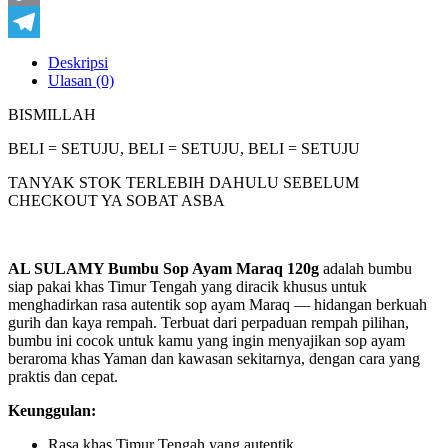
Copy
Link
Telegram
Deskripsi
Ulasan (0)
BISMILLAH
BELI = SETUJU, BELI = SETUJU, BELI = SETUJU
TANYAK STOK TERLEBIH DAHULU SEBELUM
CHECKOUT YA SOBAT ASBA
AL SULAMY Bumbu Sop Ayam Maraq 120g
adalah bumbu
siap pakai khas Timur Tengah yang diracik khusus untuk
menghadirkan rasa autentik sop ayam Maraq — hidangan berkuah
gurih dan kaya rempah. Terbuat dari perpaduan rempah pilihan,
bumbu ini cocok untuk kamu yang ingin menyajikan sop ayam
beraroma khas Yaman dan kawasan sekitarnya, dengan cara yang
praktis dan cepat.
Keunggulan:
Rasa khas Timur Tengah yang autentik