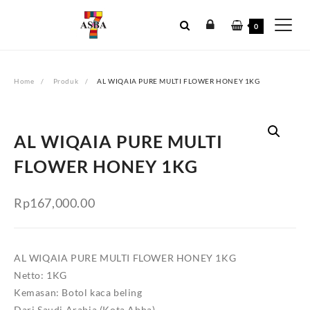
Skip
to
0
content
Home
Produk
AL WIQAIA PURE MULTI FLOWER HONEY 1KG
AL WIQAIA PURE MULTI
FLOWER HONEY 1KG
Rp
167,000.00
AL WIQAIA PURE MULTI FLOWER HONEY 1KG
Netto: 1KG
Kemasan: Botol kaca beling
Dari Saudi Arabia (Kota Abha)