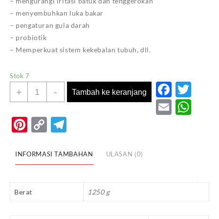
– mengurangi iritasi batuk dan tenggerokan
– menyembuhkan luka bakar
– pengaturan gula darah
– probiotik
– Memperkuat sistem kekebalan tubuh, dll.
Stok 7
Faceb
Twi
Kuantitas
+
-
Tambah ke keranjang
AL
Email
Wh
WIQAIA
Pinterest
Copy
Telegram
PURE
Link
MULTI
FLOWER
INFORMASI TAMBAHAN
ULASAN (0)
HONEY
1KG
Berat
1250 g