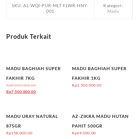
SKU:
AL-WQI-PUR-MLT-FLWR-HNY-
Kategori:
001
Madu
Produk Terkait
Obral!
MADU BAGHIAH SUPER
MADU BAGHIAH SUPER
FAKHIR 7KG
FAKHIR 1KG
Rp
8,050,000.00
Rp
1,500,000.00
Rp
7,500,000.00
MADU URAY NATURAL
AZ-ZIKRA MADU HUTAN
875GR
PAHIT 500GR
Rp
158,000.00
Rp
69,000.00