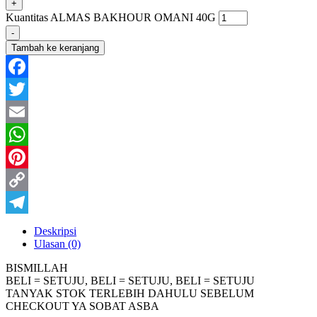
+
Kuantitas ALMAS BAKHOUR OMANI 40G
-
Tambah ke keranjang
Facebook
Twitter
Email
WhatsApp
Pinterest
Copy
Link
Telegram
Deskripsi
Ulasan (0)
BISMILLAH
BELI = SETUJU, BELI = SETUJU, BELI = SETUJU
TANYAK STOK TERLEBIH DAHULU SEBELUM
CHECKOUT YA SOBAT ASBA