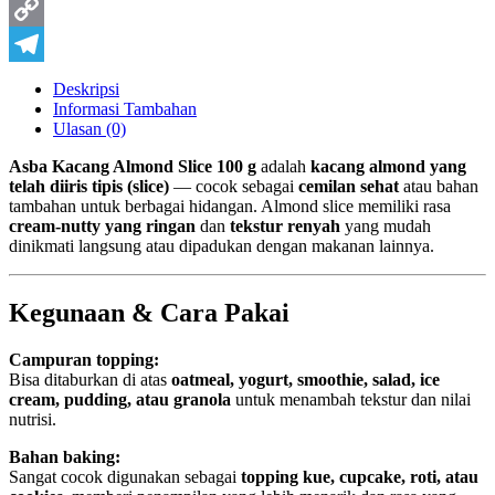
Pinterest
Copy
Link
Telegram
Deskripsi
Informasi Tambahan
Ulasan (0)
Asba Kacang Almond Slice 100 g
adalah
kacang almond yang
telah diiris tipis (slice)
— cocok sebagai
cemilan sehat
atau bahan
tambahan untuk berbagai hidangan. Almond slice memiliki rasa
cream-nutty yang ringan
dan
tekstur renyah
yang mudah
dinikmati langsung atau dipadukan dengan makanan lainnya.
Kegunaan & Cara Pakai
Campuran topping:
Bisa ditaburkan di atas
oatmeal, yogurt, smoothie, salad, ice
cream, pudding, atau granola
untuk menambah tekstur dan nilai
nutrisi.
Bahan baking:
Sangat cocok digunakan sebagai
topping kue, cupcake, roti, atau