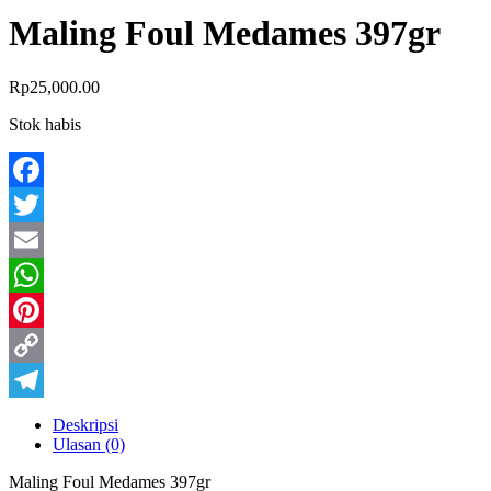
Maling Foul Medames 397gr
Rp
25,000.00
Stok habis
Facebook
Twitter
Email
WhatsApp
Pinterest
Copy
Link
Telegram
Deskripsi
Ulasan (0)
Maling Foul Medames 397gr