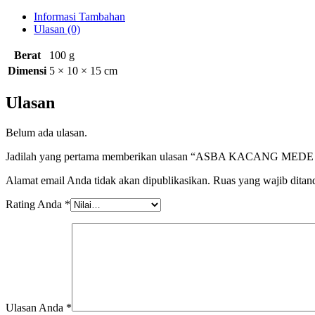
Link
Telegram
Informasi Tambahan
Ulasan (0)
Berat
100 g
Dimensi
5 × 10 × 15 cm
Ulasan
Belum ada ulasan.
Jadilah yang pertama memberikan ulasan “ASBA KACANG ME
Alamat email Anda tidak akan dipublikasikan.
Ruas yang wajib ditan
Rating Anda
*
Ulasan Anda
*