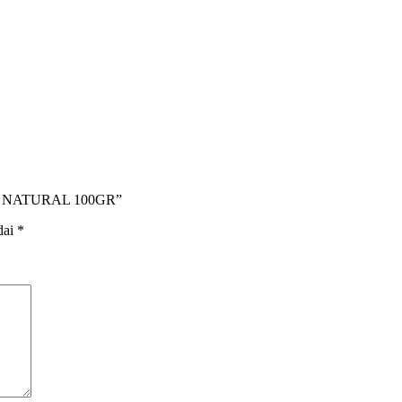
DE NATURAL 100GR”
dai
*